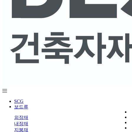
SCG
보드류
외장재
내장재
지붕재