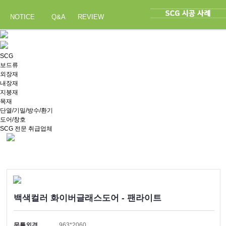
NOTICE
Q&A
REVIEW
SCG
보드류
외장재
내장재
지붕재
목재
단열/기밀/방수/환기
도어/창호
SCG 전문 취급업체
백색컬러 화이버글래스도어 - 팬라이트
문틀외경
963*2060